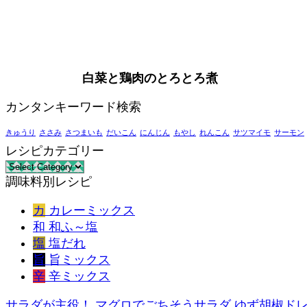
白菜と鶏肉のとろとろ煮
カンタンキーワード検索
きゅうり
ささみ
さつまいも
だいこん
にんじん
もやし
れんこん
サツマイモ
サーモン
レシピカテゴリー
レ
調味料別レシピ
シ
ピ
カ
カレーミックス
カ
和
和ふ～塩
テ
塩
塩だれ
ゴ
旨
旨ミックス
リ
辛
辛ミックス
ー
サラダが主役！ マグロでごちそうサラダ ゆず胡椒ド