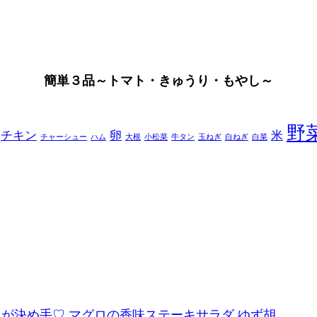
簡単３品～トマト・きゅうり・もやし～
野
チキン
卵
米
チャーシュー
ハム
大根
小松菜
牛タン
玉ねぎ
白ねぎ
白菜
レが決め手♡ マグロの香味ステーキサラダ ゆず胡