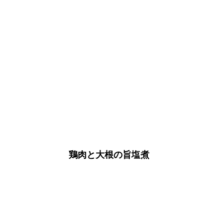
鶏肉と大根の旨塩煮