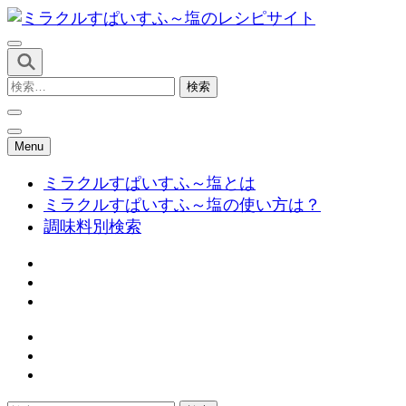
コ
ン
テ
ミラクルすぱいすふ～塩のレシ
ン
検
ツ
索:
へ
ス
Menu
キ
ミラクルすぱいすふ～塩とは
ッ
ミラクルすぱいすふ～塩の使い方は？
プ
調味料別検索
(Enter
を
押
す)