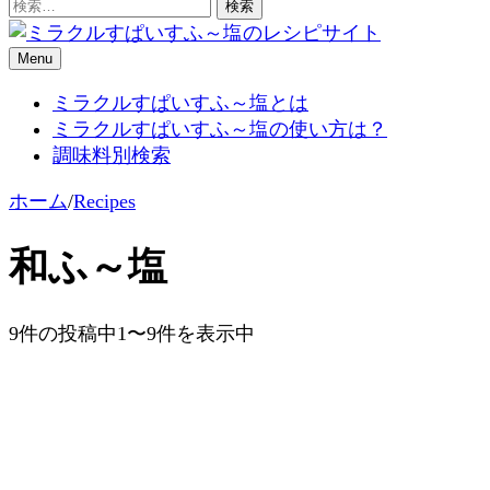
検
索:
Menu
ミラクルすぱいすふ～塩のレシ
ミラクルすぱいすふ～塩とは
ミラクルすぱいすふ～塩の使い方は？
調味料別検索
ホーム
/
Recipes
和ふ～塩
9件の投稿中1〜9件を表示中