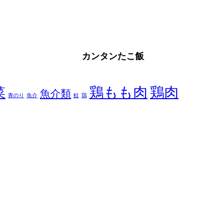
カンタンたこ飯
鶏もも肉
鶏肉
菜
魚介類
青のり
魚介
鮭
鶏