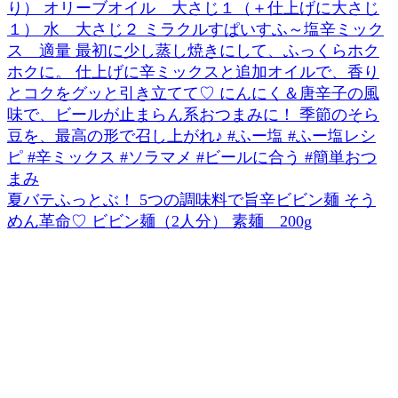
夏バテふっとぶ！ 5つの調味料で旨辛ビビン麺 そう
めん革命♡ ビビン麺（2人分） 素麺 200g