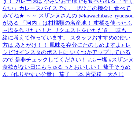
食欲がない日にもちゅるっとおいしい！ 茄子そうめ
ん（作りやすい分量） 茄子 1本 片栗粉 大さじ