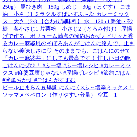
ビール止まらん豆爆誕 にんにく×ふ～塩辛ミックス！
ソラマメペペロン（作りやすい分量） 空豆 1