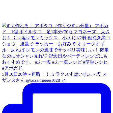
5月16日20時～再販！！ ミラクスすぱいすふ～塩 ス
ザンヌさん @suzanneeee1028 と