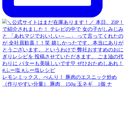
レモンミックス、べんり！ 豚肉のエスニック炒め
（作りやすい分量） 豚肉 150g 玉ネギ 1個 ナ