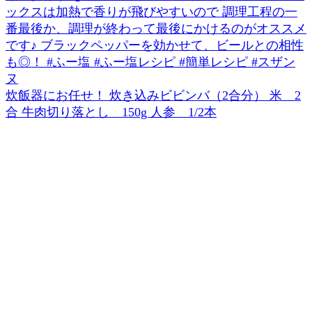
炊飯器にお任せ！ 炊き込みビビンバ（2合分） 米 2
合 牛肉切り落とし 150g 人参 1/2本