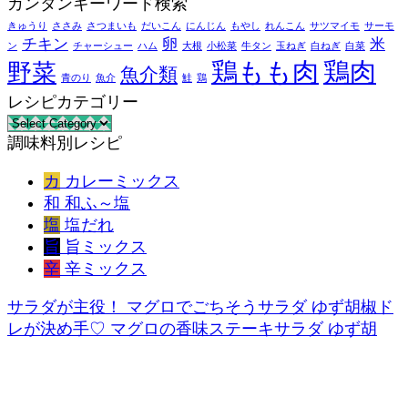
カンタンキーワード検索
きゅうり
ささみ
さつまいも
だいこん
にんじん
もやし
れんこん
サツマイモ
サーモ
チキン
卵
米
ン
チャーシュー
ハム
大根
小松菜
牛タン
玉ねぎ
白ねぎ
白菜
鶏もも肉
鶏肉
野菜
魚介類
青のり
魚介
鮭
鶏
レシピカテゴリー
レ
調味料別レシピ
シ
ピ
カ
カレーミックス
カ
和
和ふ～塩
テ
塩
塩だれ
ゴ
旨
旨ミックス
リ
辛
辛ミックス
ー
サラダが主役！ マグロでごちそうサラダ ゆず胡椒ド
レが決め手♡ マグロの香味ステーキサラダ ゆず胡