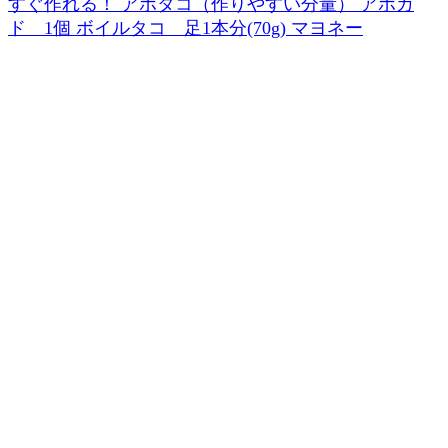
すぐ作れる！ アボタコ（作りやすい分量） アボカ
ド 1個 ボイルタコ 足1本分(70g) マヨネー