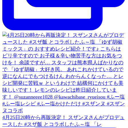
4月25日20時から再販決定！ スザンヌさんがプロデュ
ースした #スザ飯 とコラボしたふ～塩 「レ