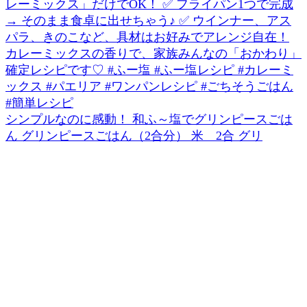
シンプルなのに感動！ 和ふ～塩でグリンピースごは
ん グリンピースごはん（2合分） 米 2合 グリ