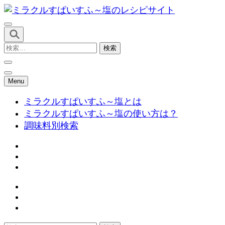
コ
ン
テ
ミラクルすぱいすふ～塩のレシ
ン
検
ツ
ピサイト
索:
へ
ス
Menu
キ
ミラクルすぱいすふ～塩とは
ッ
ミラクルすぱいすふ～塩の使い方は？
プ
調味料別検索
(Enter
を
押
す)