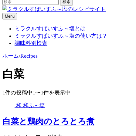
検
索:
Menu
ミラクルすぱいすふ～塩のレシ
ミラクルすぱいすふ～塩とは
ミラクルすぱいすふ～塩の使い方は？
ピサイト
調味料別検索
ホーム
/
Recipes
白菜
1件の投稿中1〜1件を表示中
和
和ふ～塩
白菜と鶏肉のとろとろ煮