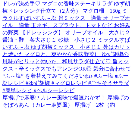
厚揚げで麻婆!? カレー風味で爆速おかず！ 厚揚げの
そぼろあん（カレー麻婆風） 厚揚げ 2枚（約