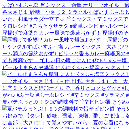
厚揚げで麻婆!? カレー風味で爆速おかず！ 厚揚げの
ビール止まらん豆爆誕 にんにく×ふ～塩辛ミックス！ 
夏バテふっとぶ！ 5つの調味料で旨辛ビビン麺 そうめん