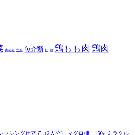
鶏もも肉
鶏肉
菜
魚介類
青のり
魚介
鮭
鶏