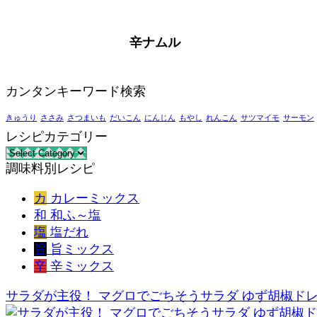
辛ナムル
カンタンキーワード検索
きゅうり
ささみ
さつまいも
だいこん
にんじん
もやし
れんこん
サツマイモ
サーモン
レシピカテゴリー
レ
調味料別レシピ
シ
ピ
カ
カレーミックス
カ
和
和ふ～塩
テ
塩
塩だれ
ゴ
旨
旨ミックス
リ
辛
辛ミックス
ー
サラダが主役！ マグロでごちそうサラダ ゆず胡椒ド