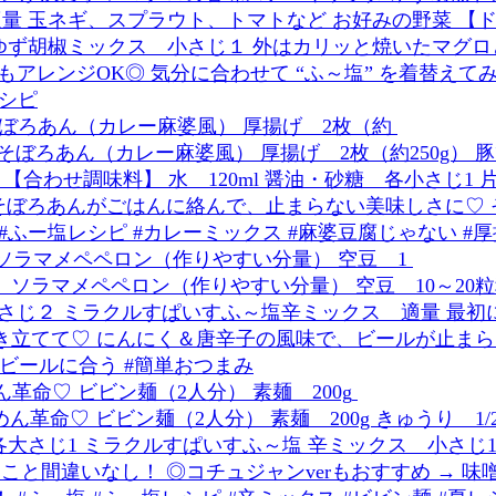
そぼろあん（カレー麻婆風） 厚揚げ 2枚（約
ソラマメペペロン（作りやすい分量） 空豆 1
革命♡ ビビン麺（2人分） 素麺 200g