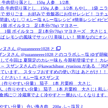
肉切り落とし 150g 人参 1/2本
 ボイルタコ 足1本分(70g) マヨネー
 @suzanneeee1028 と
（作りやすい分量） 茄子 1本 片栗粉 大さじ
すい分量） 合い挽き肉 200g ふ～塩旨ミ