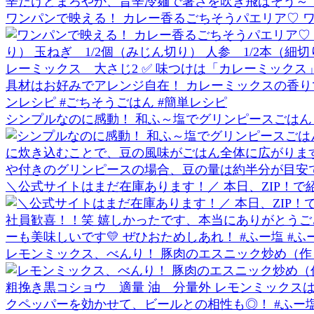
ワンパンで映える！ カレー香るごちそうパエリア♡ ワ
シンプルなのに感動！ 和ふ～塩でグリンピースごはん 
＼公式サイトはまだ在庫あります！／ 本日、ZIP！で
レモンミックス、べんり！ 豚肉のエスニック炒め（作りや