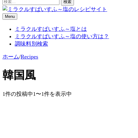
検
索:
Menu
ミラクルすぱいすふ～塩のレシ
ミラクルすぱいすふ～塩とは
ミラクルすぱいすふ～塩の使い方は？
調味料別検索
ホーム
/
Recipes
韓国風
1件の投稿中1〜1件を表示中