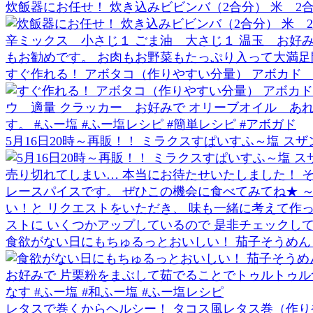
炊飯器にお任せ！ 炊き込みビビンバ（2合分） 米 2合 牛
すぐ作れる！ アボタコ（作りやすい分量） アボカド 1個
5月16日20時～再販！！ ミラクスすぱいすふ～塩 スザンヌさん
食欲がない日にもちゅるっとおいしい！ 茄子そうめん
レタスで巻くからヘルシー！ タコス風レタス巻（作りや