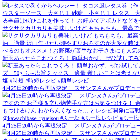
サクサクカリカリも美味しいけど もちもちも、最高で
新玉あったらこれつくろ！ 簡単おかず、ぜひ試してみ
4月25日20時から再販決定！ スザンヌさんがプロデュ
4月25日20時から再販決定！ スザンヌさんがプロデュ