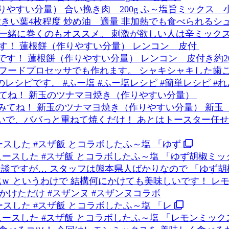
す！ 蓮根餅（作りやすい分量） レンコン 皮付
てね！ 新玉のツナマヨ焼き（作りやすい分量）
ースした #スザ飯 とコラボしたふ～塩 「ゆず
ースした #スザ飯 とコラボしたふ～塩 「レ