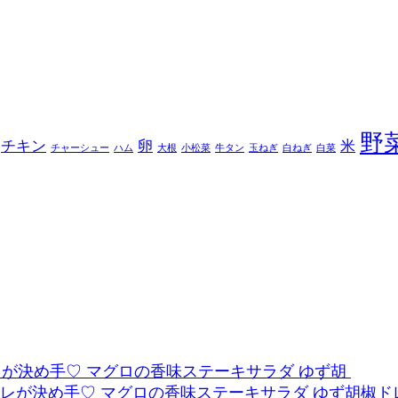
野
チキン
卵
米
チャーシュー
ハム
大根
小松菜
牛タン
玉ねぎ
白ねぎ
白菜
レが決め手♡ マグロの香味ステーキサラダ ゆず胡