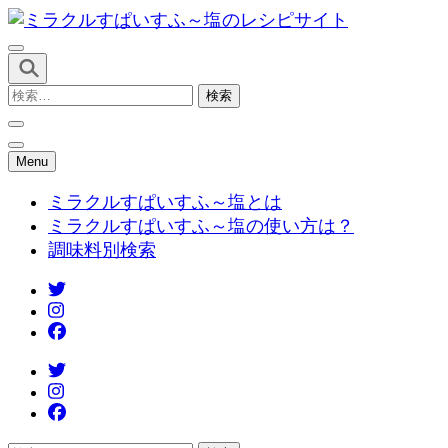
コ
ン
テ
ミラクルすぱいすふ～塩のレシ
ン
検
ツ
索:
へ
ス
Menu
キ
ミラクルすぱいすふ～塩とは
ッ
ミラクルすぱいすふ～塩の使い方は？
プ
調味料別検索
(Enter
を
押
す)